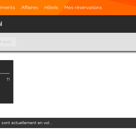
léments
Affaires
Hôtels
Mes réservations
l
8 août
T1
 sont actuellement en vol...