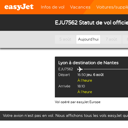
Infos de vol
Vacances
Voitures/supp
EJU7562 Statut de vol officie
5 août
Aujourd’hui
7 août
Lyon
à destination de
Nantes
EJU7562
Départ
16:50
jeu. 6 août
À l’heure
Arrivée
18:10
À l’heure
Vol opéré par easyJet Europe
Votre avion n’est pas en vol. Nous affichons tous les vols easyJet qui