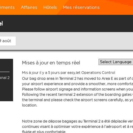
léments
Affaires
Hôtels
Mes réservations
el
9 août
Mises à jour en temps réel
Mis à jour il y a 5 jours par easyJet Operations Control
inal 2
Our bag drop area in Terminal 2 has moved to Area E as part o
your airport experience and provide a smoother, more comfortab
Please follow airport signage and information screens when you a
Following the recent terminal 2 extension of the boarding gate
the terminal and please check the airport screens carefully, as 
location.
Notre zone de dépose bagages au Terminal 2 a été déplacée vers
continues visant à optimiser votre expérience à l’aéroport et à r
fluide et plus confortable.