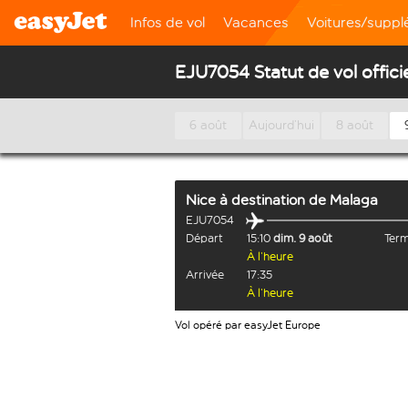
Infos de vol
Vacances
Voitures/supp
EJU7054 Statut de vol offici
6 août
Aujourd’hui
8 août
Nice
à destination de
Malaga
EJU7054
Départ
15:10
dim. 9 août
Term
À l’heure
Arrivée
17:35
À l’heure
Vol opéré par easyJet Europe