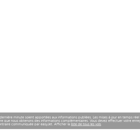
 dernière minute soient apportées aux informations publiées. Les mises à jour en temps réel
re que nous obtenons des informations complémentaires. Vous devez effectuer votre enregi
contraire communiquée par easyJet. Afficher la
liste de tous les vols
.