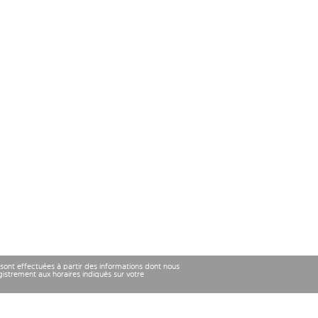
 sont effectuées à partir des informations dont nous
strement aux horaires indiqués sur votre