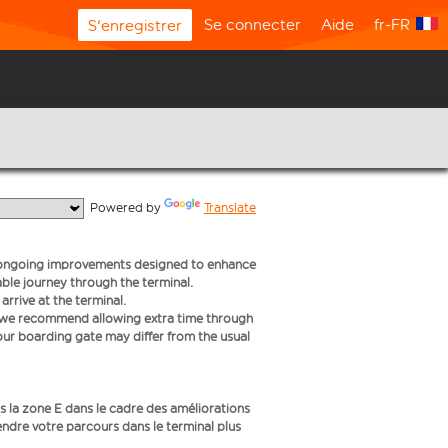
Se connecter
Aide
fr-FR
S'enregistrer
  Powered by 
Translate
f ongoing improvements designed to enhance
le journey through the terminal.
rrive at the terminal.
s we recommend allowing extra time through
your boarding gate may differ from the usual
 la zone E dans le cadre des améliorations
endre votre parcours dans le terminal plus