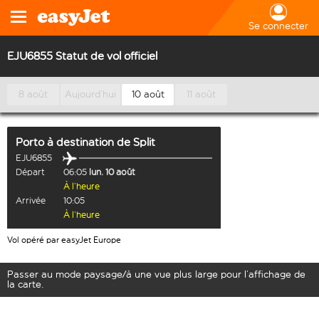
Se connecter
EJU6855 Statut de vol officiel
8 août
Aujourd’hui
10 août
11 août
Porto
à destination de
Split
EJU6855
Départ
06:05
lun. 10 août
À l’heure
Arrivée
10:05
À l’heure
Vol opéré par easyJet Europe
Passer au mode paysage/à une vue plus large pour l’affichage de
la carte.