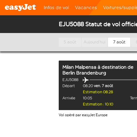
Infos de vol
Vacances
Voitures/supp
EJU5088 Statut de vol offici
5 août
Aujourd’hui
7 août
Milan Malpensa
à destination de
Berlin Brandenburg
EJU5088
Départ
08:20
ven. 7 août
Estimation 08:28
Arrivée
10:05
Term
Estimation : 10:10
Vol opéré par easyJet Europe