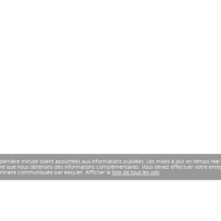
 dernière minute soient apportées aux informations publiées. Les mises à jour en temps réel
re que nous obtenons des informations complémentaires. Vous devez effectuer votre enregi
contraire communiquée par easyJet. Afficher la
liste de tous les vols
.