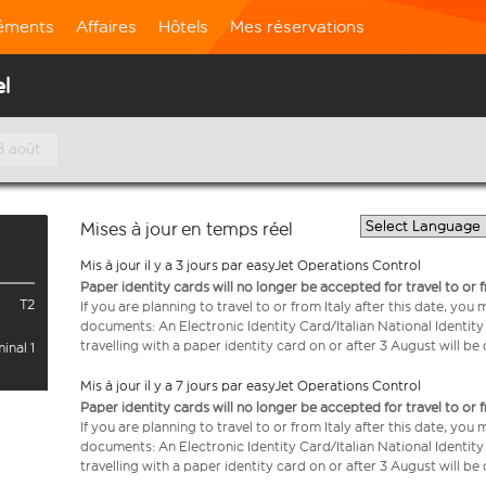
léments
Affaires
Hôtels
Mes réservations
el
8 août
Mises à jour en temps réel
Mis à jour il y a 3 jours par easyJet Operations Control
Paper identity cards will no longer be accepted for travel to or 
T2
If you are planning to travel to or from Italy after this date, you
documents: An Electronic Identity Card/Italian National Identit
travelling with a paper identity card on or after 3 August will b
inal 1
Mis à jour il y a 7 jours par easyJet Operations Control
Paper identity cards will no longer be accepted for travel to or 
If you are planning to travel to or from Italy after this date, you
documents: An Electronic Identity Card/Italian National Identit
travelling with a paper identity card on or after 3 August will b