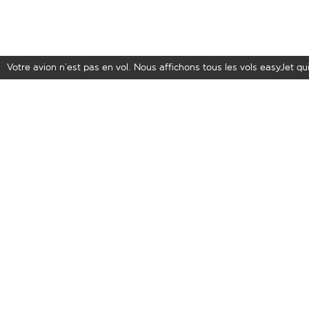
Votre avion n’est pas en vol. Nous affichons tous les vols easyJet qui