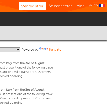
Se connecter
Aide
fr-FR
S'enregistrer
  Powered by 
Translate
from Italy from the 3rd of August
 must present one of the following travel
y Card or a valid passport. Customers
e denied boarding.
from Italy from the 3rd of August
 must present one of the following travel
y Card or a valid passport. Customers
e denied boarding.