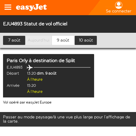
Se connecter
EJU4893 Statut de vol officiel
7 août
Aujourd’hui
9 août
10 août
Paris Orly
à destination de
Split
EJU4893
Départ
13:20
dim. 9 août
À l’heure
Arrivée
15:20
À l’heure
Vol opéré par easyJet Europe
Passer au mode paysage/à une vue plus large pour l’affichage de
la carte.