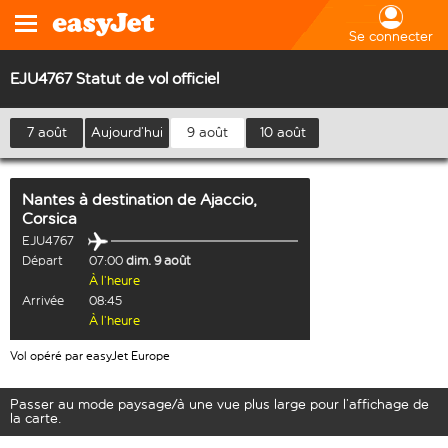
Se connecter
EJU4767 Statut de vol officiel
7 août
Aujourd’hui
9 août
10 août
Nantes
à destination de
Ajaccio,
Corsica
EJU4767
Départ
07:00
dim. 9 août
À l’heure
Arrivée
08:45
À l’heure
Vol opéré par easyJet Europe
Passer au mode paysage/à une vue plus large pour l’affichage de
la carte.