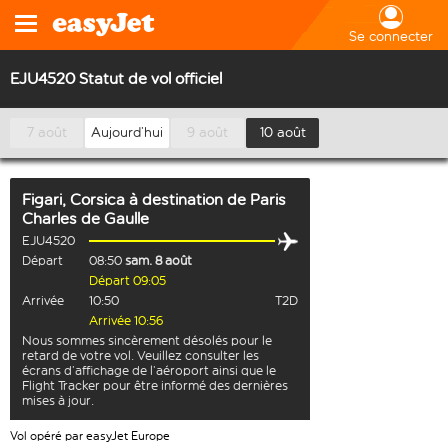
Se connecter
EJU4520 Statut de vol officiel
7 août
Aujourd’hui
9 août
10 août
Figari, Corsica
à destination de
Paris
Charles de Gaulle
EJU4520
Départ
08:50
sam. 8 août
Départ 09:05
Arrivée
10:50
T2D
Arrivée 10:56
Nous sommes sincèrement désolés pour le
retard de votre vol. Veuillez consulter les
écrans d’affichage de l’aéroport ainsi que le
Flight Tracker pour être informé des dernières
mises à jour.
Vol opéré par easyJet Europe