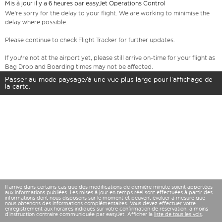
Mis à jour il y a 6 heures par easyJet Operations Control
We're sorry for the delay to your flight. We are working to minimise the
delay where possible.
Please continue to check Flight Tracker for further updates.
If you're not at the airport yet, please still arrive on-time for your flight as
Bag Drop and Boarding times may not be affected.
Passer au mode paysage/à une vue plus large pour l’affichage de
la carte.
Il arrive dans certains cas que des modifications de dernière minute soient apportées
aux informations publiées. Les mises à jour en temps réel sont effectuées à partir des
informations dont nous disposons sur le moment et peuvent évoluer à mesure que
nous obtenons des informations complémentaires. Vous devez effectuer votre
enregistrement aux horaires indiqués sur votre confirmation de réservation, à moins
d’instruction contraire communiquée par easyJet. Afficher la
liste de tous les vols
.