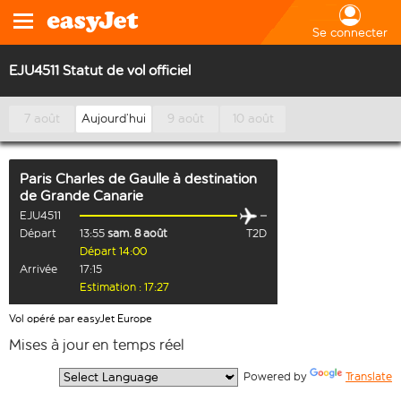
Se connecter
EJU4511 Statut de vol officiel
7 août
Aujourd’hui
9 août
10 août
Paris Charles de Gaulle
à destination
de
Grande Canarie
EJU4511
Départ
13:55
sam. 8 août
T2D
Départ 14:00
Arrivée
17:15
Estimation : 17:27
Vol opéré par easyJet Europe
Mises à jour en temps réel
  Powered by 
Translate