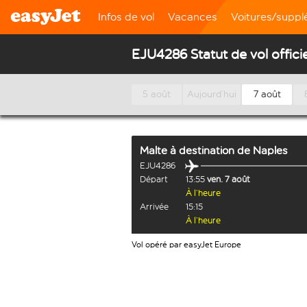
Infos de vol
Vacances
Voitures/supp
EJU4286 Statut de vol officie
5 août
Aujourd’hui
7 août
Malte
à destination de
Naples
EJU4286
Départ
13:55
ven. 7 août
À l’heure
Arrivée
15:15
À l’heure
Vol opéré par easyJet Europe