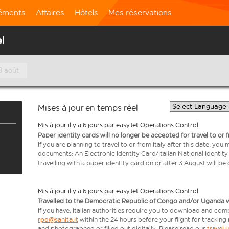
léments
Affaires
Hôtels
Mes réservations
l
8 août
Mises à jour en temps réel
Mis à jour il y a 6 jours par easyJet Operations Control
Paper identity cards will no longer be accepted for travel to or 
If you are planning to travel to or from Italy after this date, you
documents: An Electronic Identity Card/Italian National Identit
travelling with a paper identity card on or after 3 August will b
Mis à jour il y a 6 jours par easyJet Operations Control
Travelled to the Democratic Republic of Congo and/or Uganda with
If you have, Italian authorities require you to download and comp
rpd@sanita.it
within the 24 hours before your flight for tracking
and photographed or filled out digitally. Please read our
travel