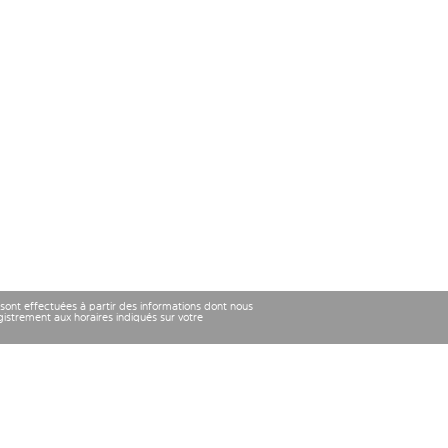
 sont effectuées à partir des informations dont nous
strement aux horaires indiqués sur votre