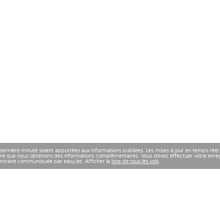
 dernière minute soient apportées aux informations publiées. Les mises à jour en temps réel
re que nous obtenons des informations complémentaires. Vous devez effectuer votre enregi
contraire communiquée par easyJet. Afficher la
liste de tous les vols
.