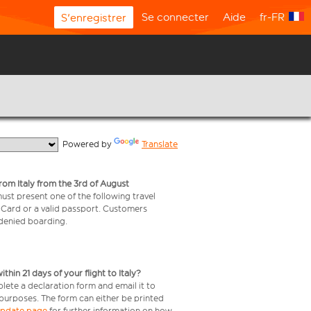
Se connecter
Aide
fr-FR
S'enregistrer
  Powered by 
Translate
from Italy from the 3rd of August
 must present one of the following travel
y Card or a valid passport. Customers
e denied boarding.
in 21 days of your flight to Italy?
lete a declaration form and email it to
 purposes. The form can either be printed
 update page
for further information on how