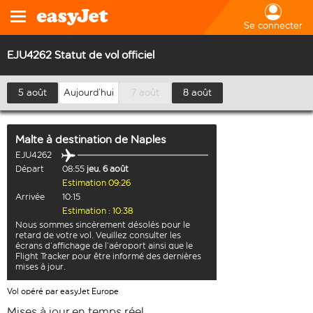
Se connecter
EJU4262 Statut de vol officiel
5 août
Aujourd’hui
7 août
8 août
Malte
à destination de
Naples
EJU4262
Départ
08:55
jeu. 6 août
Estimation 09:26
Arrivée
10:15
Estimation : 10:38
Nous sommes sincèrement désolés pour le
retard de votre vol. Veuillez consulter les
écrans d’affichage de l’aéroport ainsi que le
Flight Tracker pour être informé des dernières
mises à jour.
Vol opéré par easyJet Europe
Mises à jour en temps réel