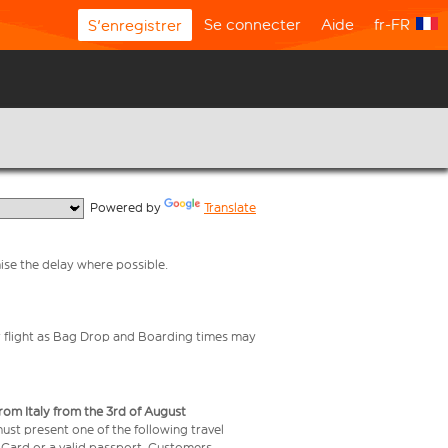
Se connecter
Aide
fr-FR
S'enregistrer
  Powered by 
Translate
mise the delay where possible.
your flight as Bag Drop and Boarding times may
from Italy from the 3rd of August
 must present one of the following travel
y Card or a valid passport. Customers