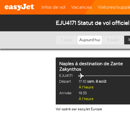
Infos de vol
Vacances
Voitures/supp
EJU4171 Statut de vol officiel
7 août
Aujourd’hui
9 août
Naples
à destination de
Zante
Zakynthos
EJU4171
Départ
17:10
sam. 8 août
À l’heure
Arrivée
19:35
À l’heure
Vol opéré par easyJet Europe