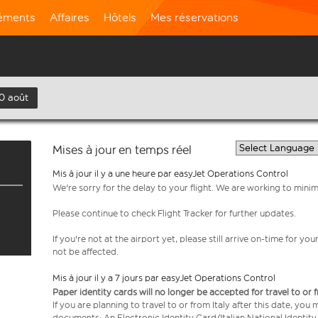
léments
Affaires
Hôtels
Mes réservations
10 août
Mises à jour en temps réel
Mis à jour il y a une heure par easyJet Operations Control
We're sorry for the delay to your flight. We are working to mini
Please continue to check Flight Tracker for further updates.
If you're not at the airport yet, please still arrive on-time for 
not be affected.
Mis à jour il y a 7 jours par easyJet Operations Control
Paper identity cards will no longer be accepted for travel to or 
If you are planning to travel to or from Italy after this date, you
documents: An Electronic Identity Card/Italian National Identit