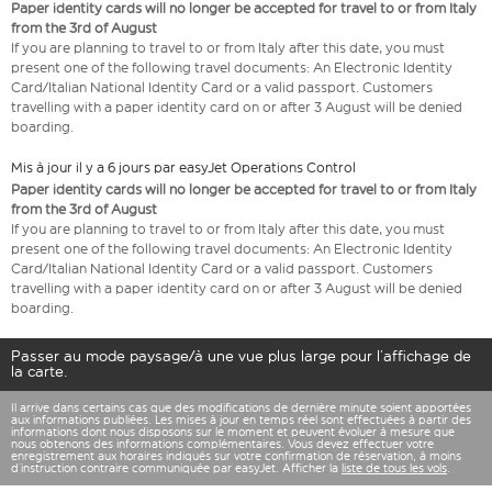
Paper identity cards will no longer be accepted for travel to or from Italy
from the 3rd of August
If you are planning to travel to or from Italy after this date, you must
present one of the following travel documents: An Electronic Identity
Card/Italian National Identity Card or a valid passport. Customers
travelling with a paper identity card on or after 3 August will be denied
boarding.
Mis à jour il y a 6 jours par easyJet Operations Control
Paper identity cards will no longer be accepted for travel to or from Italy
from the 3rd of August
If you are planning to travel to or from Italy after this date, you must
present one of the following travel documents: An Electronic Identity
Card/Italian National Identity Card or a valid passport. Customers
travelling with a paper identity card on or after 3 August will be denied
boarding.
Passer au mode paysage/à une vue plus large pour l’affichage de
la carte.
Il arrive dans certains cas que des modifications de dernière minute soient apportées
aux informations publiées. Les mises à jour en temps réel sont effectuées à partir des
informations dont nous disposons sur le moment et peuvent évoluer à mesure que
nous obtenons des informations complémentaires. Vous devez effectuer votre
enregistrement aux horaires indiqués sur votre confirmation de réservation, à moins
d’instruction contraire communiquée par easyJet. Afficher la
liste de tous les vols
.