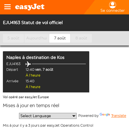
Se connecter
EJU4163 Statut de vol officiel
5 août
Aujourd’hui
7 août
8 août
Naples
à destination de
Kos
EJU4163
Départ
12:40
ven. 7 août
À l’heure
Arrivée
15:40
À l’heure
Vol opéré par easyJet Europe
Mises à jour en temps réel
  Powered by 
Translate
Mis à jour il y a 3 jours par easyJet Operations Control