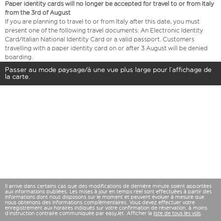
Paper identity cards will no longer be accepted for travel to or from Italy
from the 3rd of August
If you are planning to travel to or from Italy after this date, you must
present one of the following travel documents: An Electronic Identity
Card/Italian National Identity Card or a valid passport. Customers
travelling with a paper identity card on or after 3 August will be denied
boarding.
Passer au mode paysage/à une vue plus large pour l’affichage de
la carte.
Il arrive dans certains cas que des modifications de dernière minute soient apportées
aux informations publiées. Les mises à jour en temps réel sont effectuées à partir des
informations dont nous disposons sur le moment et peuvent évoluer à mesure que
nous obtenons des informations complémentaires. Vous devez effectuer votre
enregistrement aux horaires indiqués sur votre confirmation de réservation, à moins
d’instruction contraire communiquée par easyJet. Afficher la
liste de tous les vols
.