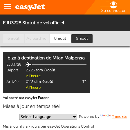
Se connecter
EJU3728 Statut de vol officiel
6 août
Aujourd’hui
8 août
9 août
Ibiza
à destination de
Milan Malpensa
EJU3728
Départ
23:25
sam. 8 août
À l’heure
Arrivée
01:15
dim. 9 août
T2
À l’heure
Vol opéré par easyJet Europe
Mises à jour en temps réel
  Powered by 
Translate
Mis à jour il y a 7 jours par easyJet Operations Control