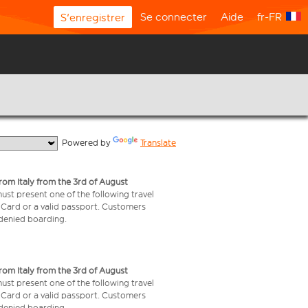
Se connecter
Aide
fr-FR
S'enregistrer
  Powered by 
Translate
from Italy from the 3rd of August
 must present one of the following travel
y Card or a valid passport. Customers
e denied boarding.
from Italy from the 3rd of August
 must present one of the following travel
y Card or a valid passport. Customers
e denied boarding.