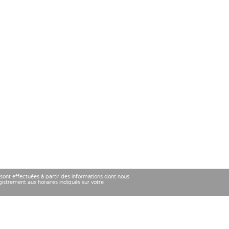
 sont effectuées à partir des informations dont nous
strement aux horaires indiqués sur votre