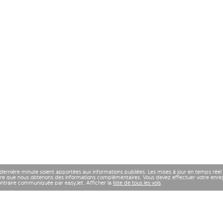
 dernière minute soient apportées aux informations publiées. Les mises à jour en temps réel
re que nous obtenons des informations complémentaires. Vous devez effectuer votre enregi
contraire communiquée par easyJet. Afficher la
liste de tous les vols
.