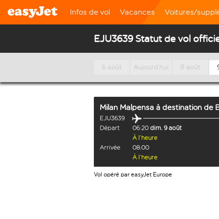
Infos de vol
Vacances
Voitures/supp
EJU3639 Statut de vol officie
6 août
Aujourd’hui
8 août
Milan Malpensa
à destination de
B
EJU3639
Départ
06:20
dim. 9 août
À l’heure
Arrivée
08:00
À l’heure
Vol opéré par easyJet Europe