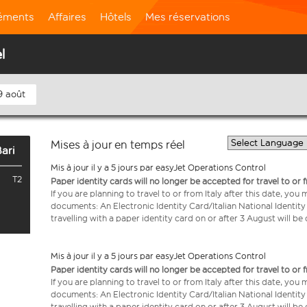
léments
Affaires
Hôtels
Mes réservations
l
9 août
Mises à jour en temps réel
ari
Mis à jour il y a 5 jours par easyJet Operations Control
T2
Paper identity cards will no longer be accepted for travel to or 
If you are planning to travel to or from Italy after this date, you
documents: An Electronic Identity Card/Italian National Identit
travelling with a paper identity card on or after 3 August will b
Mis à jour il y a 5 jours par easyJet Operations Control
Paper identity cards will no longer be accepted for travel to or 
If you are planning to travel to or from Italy after this date, you
documents: An Electronic Identity Card/Italian National Identit
travelling with a paper identity card on or after 3 August will b