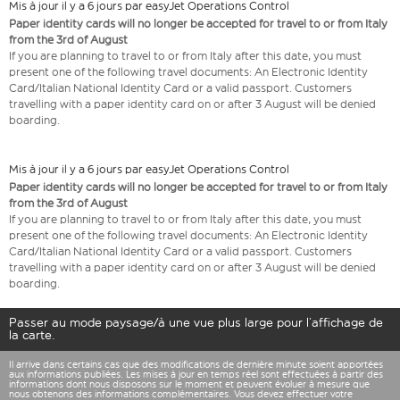
Mis à jour il y a 6 jours par easyJet Operations Control
Paper identity cards will no longer be accepted for travel to or from Italy
from the 3rd of August
If you are planning to travel to or from Italy after this date, you must
present one of the following travel documents: An Electronic Identity
Card/Italian National Identity Card or a valid passport. Customers
travelling with a paper identity card on or after 3 August will be denied
boarding.
Mis à jour il y a 6 jours par easyJet Operations Control
Paper identity cards will no longer be accepted for travel to or from Italy
from the 3rd of August
If you are planning to travel to or from Italy after this date, you must
present one of the following travel documents: An Electronic Identity
Card/Italian National Identity Card or a valid passport. Customers
travelling with a paper identity card on or after 3 August will be denied
boarding.
Passer au mode paysage/à une vue plus large pour l’affichage de
la carte.
Il arrive dans certains cas que des modifications de dernière minute soient apportées
aux informations publiées. Les mises à jour en temps réel sont effectuées à partir des
informations dont nous disposons sur le moment et peuvent évoluer à mesure que
nous obtenons des informations complémentaires. Vous devez effectuer votre