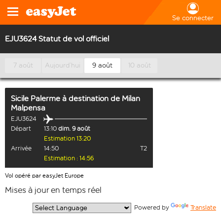
Se connecter
EJU3624 Statut de vol officiel
7 août
Aujourd’hui
9 août
10 août
Sicile Palerme
à destination de
Milan
Malpensa
EJU3624
Départ
13:10
dim. 9 août
Estimation 13:20
Arrivée
14:50
T2
Estimation : 14:56
Vol opéré par easyJet Europe
Mises à jour en temps réel
  Powered by 
Translate