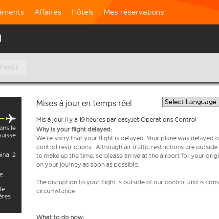
léments
Affaires
Hôtels
Mes réservations
l
9 août
Mises à jour en temps réel
Mis à jour il y a 19 heures par easyJet Operations Control
ans le
Why is your flight delayed:
suisse
We’re sorry that your flight is delayed. Your plane was delayed on
control restrictions. Although air traffic restrictions are outsid
inal 2
to make up the time, so please arrive at the airport for your or
on your journey as soon as possible.
e
The disruption to your flight is outside of our control and is co
le
circumstance.
ères
What to do now: