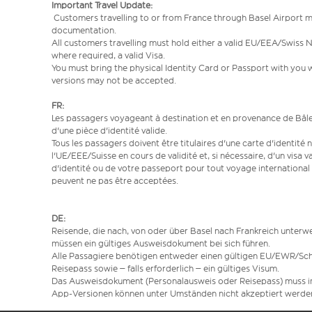
Important Travel Update:
Customers travelling to or from France through Basel Airport mu
documentation.
All customers travelling must hold either a valid EU/EEA/Swiss N
where required, a valid Visa.
You must bring the physical Identity Card or Passport with you wh
versions may not be accepted.
FR:
Les passagers voyageant à destination et en provenance de Bâle
d'une pièce d'identité valide.
Tous les passagers doivent être titulaires d'une carte d'identité
l'UE/EEE/Suisse en cours de validité et, si nécessaire, d'un visa 
d'identité ou de votre passeport pour tout voyage international 
peuvent ne pas être acceptées.
DE:
Reisende, die nach, von oder über Basel nach Frankreich unterw
müssen ein gültiges Ausweisdokument bei sich führen.
Alle Passagiere benötigen entweder einen gültigen EU/EWR/Sc
Reisepass sowie – falls erforderlich – ein gültiges Visum.
Das Ausweisdokument (Personalausweis oder Reisepass) muss im 
App-Versionen können unter Umständen nicht akzeptiert werde