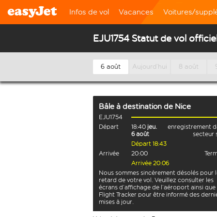
Infos de vol
Vacances
Voitures/supp
EJU1754 Statut de vol officie
6 août
Aujourd’hui
8 août
Bâle
à destination de
Nice
EJU1754
Départ
18:40
jeu.
enregistrement d
6 août
secteur 
Départ 18:43
Arrivée
20:00
Term
Arrivée 20:06
Nous sommes sincèrement désolés pour l
retard de votre vol. Veuillez consulter les
écrans d’affichage de l’aéroport ainsi que 
Flight Tracker pour être informé des derni
mises à jour.