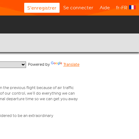
Se connecter
Aide
fr-FR
S'enregistrer
  Powered by 
Translate
 the previous flight because of air traffic
e of our control, we’ll do everything we can
iginal departure time so we can get you away
nsidered to be an extraordinary