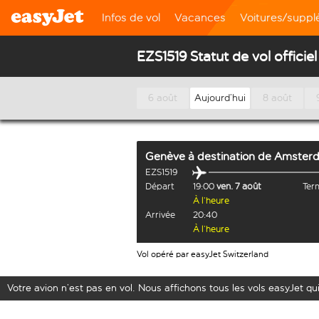
Infos de vol
Vacances
Voitures/supp
EZS1519 Statut de vol officiel
6 août
Aujourd’hui
8 août
Genève
à destination de
Amster
EZS1519
Départ
19:00
ven. 7 août
Term
À l’heure
Arrivée
20:40
À l’heure
Vol opéré par easyJet Switzerland
Votre avion n’est pas en vol. Nous affichons tous les vols easyJet qui