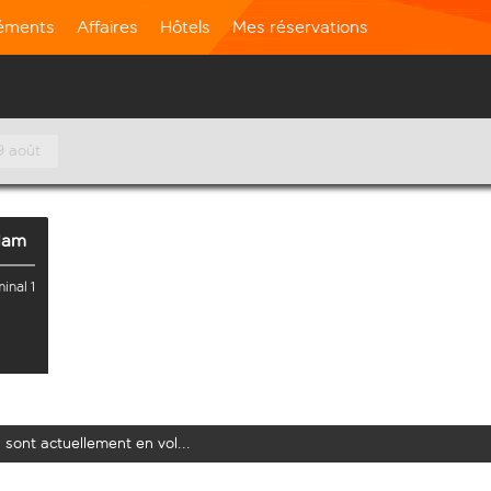
léments
Affaires
Hôtels
Mes réservations
9 août
dam
inal 1
 sont actuellement en vol...