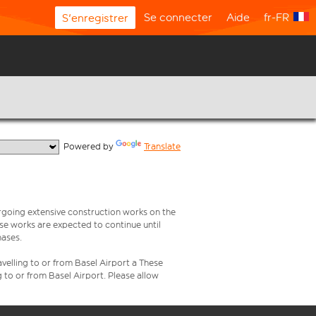
Se connecter
Aide
fr-FR
S'enregistrer
  Powered by 
Translate
rgoing extensive construction works on the
ese works are expected to continue until
hases.
velling to or from Basel Airport a These
g to or from Basel Airport. Please allow