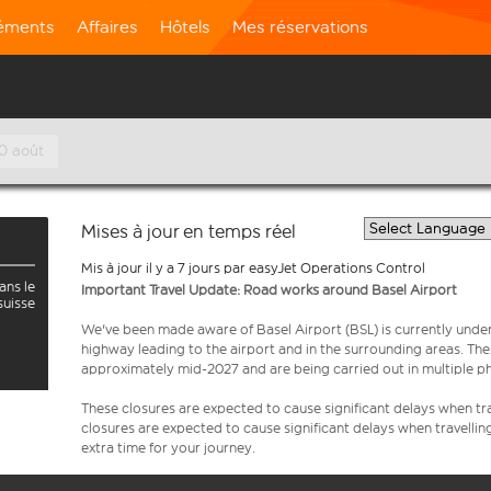
léments
Affaires
Hôtels
Mes réservations
10 août
Mises à jour en temps réel
Mis à jour il y a 7 jours par easyJet Operations Control
ans le
Important Travel Update: Road works around Basel Airport
suisse
We've been made aware of Basel Airport (BSL) is currently unde
highway leading to the airport and in the surrounding areas. Th
approximately mid-2027 and are being carried out in multiple p
These closures are expected to cause significant delays when tra
closures are expected to cause significant delays when travellin
extra time for your journey.