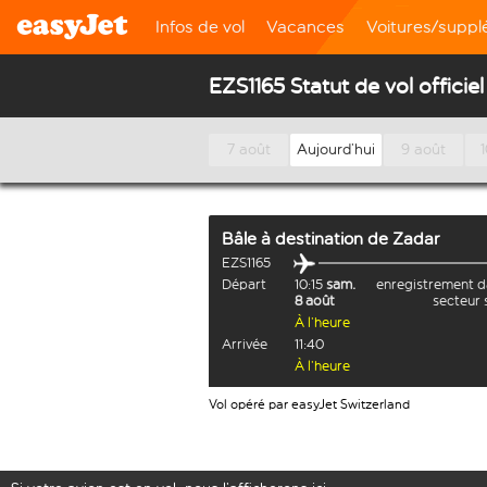
Infos de vol
Vacances
Voitures/supp
EZS1165 Statut de vol officiel
7 août
Aujourd’hui
9 août
Bâle
à destination de
Zadar
EZS1165
Départ
10:15
sam.
enregistrement d
8 août
secteur 
À l’heure
Arrivée
11:40
À l’heure
Vol opéré par easyJet Switzerland