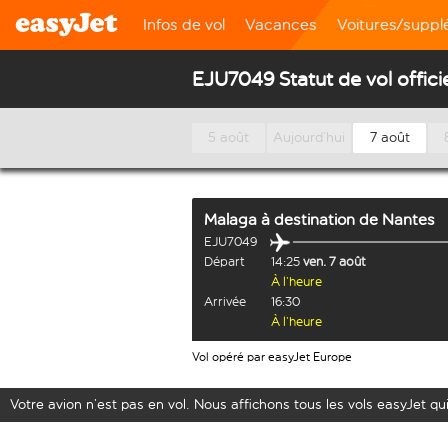
Infos de vol
Vacances
Voitures/supp
EJU7049 Statut de vol offici
5 août
Aujourd’hui
7 août
Malaga
à destination de
Nantes
EJU7049
Départ
14:25
ven. 7 août
À l’heure
Arrivée
16:30
À l’heure
Vol opéré par easyJet Europe
Votre avion n’est pas en vol. Nous affichons tous les vols easyJet qui