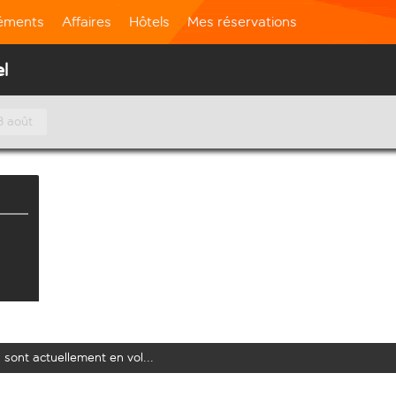
léments
Affaires
Hôtels
Mes réservations
el
8 août
 sont actuellement en vol...