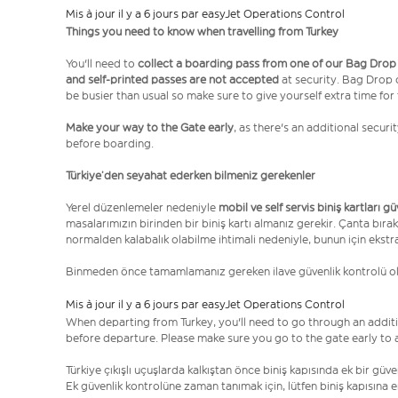
Mis à jour il y a 6 jours par easyJet Operations Control
Things you need to know when travelling from Turkey
You'll need to
collect a boarding pass from one of our Bag Drop
and self-printed passes are not accepted
at security. Bag Drop
be busier than usual so make sure to give yourself extra time for 
Make your way to the Gate early
, as there's an additional secur
before boarding.
Türkiye’den seyahat ederken bilmeniz gerekenler
Yerel düzenlemeler nedeniyle
mobil ve self servis biniş kartları g
masalarımızın birinden bir biniş kartı almanız gerekir. Çanta bırak
normalden kalabalık olabilme ihtimali nedeniyle, bunun için ekstr
Binmeden önce tamamlamanız gereken ilave güvenlik kontrolü 
Mis à jour il y a 6 jours par easyJet Operations Control
When departing from Turkey, you'll need to go through an additi
before departure. Please make sure you go to the gate early to al
Türkiye çıkışlı uçuşlarda kalkıştan önce biniş kapısında ek bir gü
Ek güvenlik kontrolüne zaman tanımak için, lütfen biniş kapısına 