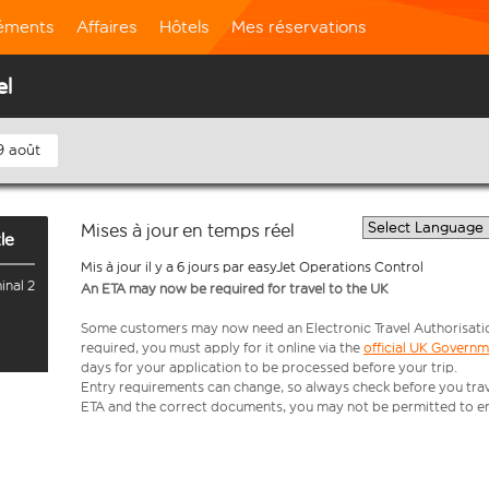
léments
Affaires
Hôtels
Mes réservations
el
9 août
Mises à jour en temps réel
le
Mis à jour il y a 6 jours par easyJet Operations Control
inal 2
An ETA may now be required for travel to the UK
Some customers may now need an Electronic Travel Authorisation (
required, you must apply for it online via the
official UK Govern
days for your application to be processed before your trip.
Entry requirements can change, so always check before you travel.
ETA and the correct documents, you may not be permitted to en