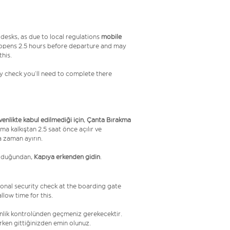
desks, as due to local regulations
mobile
 opens 2.5 hours before departure and may
this.
ity check you’ll need to complete there
üvenlikte kabul edilmediği için
,
Çanta Bırakma
ma kalkıştan 2.5 saat önce açılır ve
a zaman ayırın.
olduğundan,
Kapıya erkenden gidin
.
onal security check at the boarding gate
low time for this.
venlik kontrolünden geçmeniz gerekecektir.
erken gittiğinizden emin olunuz.