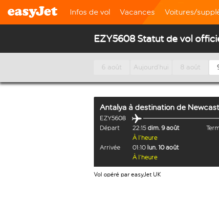
Infos de vol
Vacances
Voitures/supp
EZY5608 Statut de vol offici
6 août
Aujourd’hui
8 août
Antalya
à destination de
Newcast
EZY5608
Départ
22:15
dim. 9 août
Term
À l’heure
Arrivée
01:10
lun. 10 août
À l’heure
Vol opéré par easyJet UK