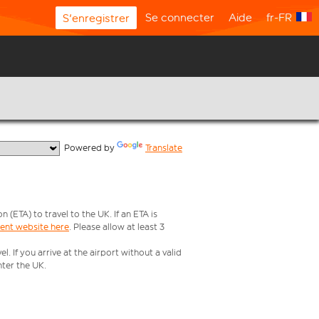
Se connecter
Aide
fr-FR
S'enregistrer
  Powered by 
Translate
ETA) to travel to the UK. If an ETA is
ment website here
. Please allow at least 3
 If you arrive at the airport without a valid
ter the UK.