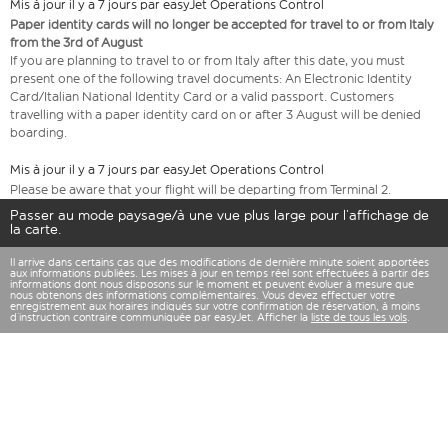
Mis à jour il y a 7 jours par easyJet Operations Control
Paper identity cards will no longer be accepted for travel to or from Italy
from the 3rd of August
If you are planning to travel to or from Italy after this date, you must
present one of the following travel documents: An Electronic Identity
Card/Italian National Identity Card or a valid passport. Customers
travelling with a paper identity card on or after 3 August will be denied
boarding.
Mis à jour il y a 7 jours par easyJet Operations Control
Please be aware that your flight will be departing from Terminal 2.
Passer au mode paysage/à une vue plus large pour l’affichage de
la carte.
Il arrive dans certains cas que des modifications de dernière minute soient apportées
aux informations publiées. Les mises à jour en temps réel sont effectuées à partir des
informations dont nous disposons sur le moment et peuvent évoluer à mesure que
nous obtenons des informations complémentaires. Vous devez effectuer votre
enregistrement aux horaires indiqués sur votre confirmation de réservation, à moins
d’instruction contraire communiquée par easyJet. Afficher la
liste de tous les vols
.