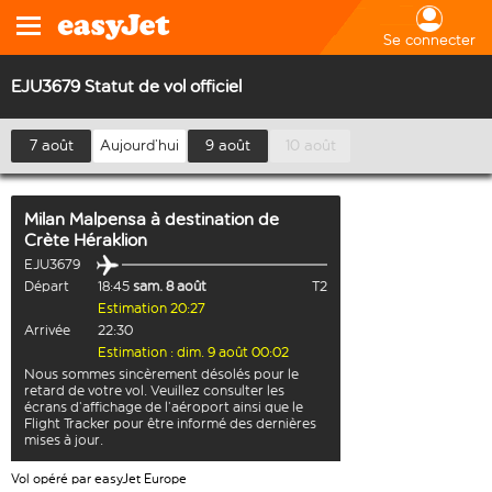
Se connecter
EJU3679 Statut de vol officiel
7 août
Aujourd’hui
9 août
10 août
Milan Malpensa
à destination de
Crète Héraklion
EJU3679
Départ
18:45
sam. 8 août
T2
Estimation 20:27
Arrivée
22:30
Estimation : dim. 9 août 00:02
Nous sommes sincèrement désolés pour le
retard de votre vol. Veuillez consulter les
écrans d’affichage de l’aéroport ainsi que le
Flight Tracker pour être informé des dernières
mises à jour.
Vol opéré par easyJet Europe