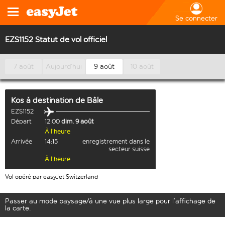
Se connecter
EZS1152 Statut de vol officiel
7 août
Aujourd’hui
9 août
10 août
Kos
à destination de
Bâle
EZS1152
Départ
12:00
dim. 9 août
À l’heure
Arrivée
14:15
enregistrement dans le
secteur suisse
À l’heure
Vol opéré par easyJet Switzerland
Passer au mode paysage/à une vue plus large pour l’affichage de
la carte.