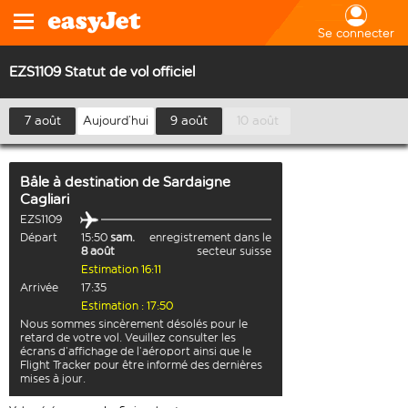
Se connecter
EZS1109 Statut de vol officiel
7 août
Aujourd’hui
9 août
10 août
Bâle
à destination de
Sardaigne
Cagliari
EZS1109
Départ
15:50
sam.
enregistrement dans le
8 août
secteur suisse
Estimation 16:11
Arrivée
17:35
Estimation : 17:50
Nous sommes sincèrement désolés pour le
retard de votre vol. Veuillez consulter les
écrans d’affichage de l’aéroport ainsi que le
Flight Tracker pour être informé des dernières
mises à jour.