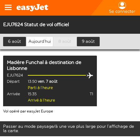
Se connecter
EJU7624 Statut de vol officiel
6 août
Aujourd’hui
8 août
9 août
Madère Funchal
à destination de
Lisbonne
EJU7624
Départ
13:50
ven. 7 août
Parti à l’heure
Arrivée
15:35
T1
Arrivé à l’heure
Vol opéré par easyJet Europe
Passer au mode paysage/à une vue plus large pour l’affichage de
la carte.