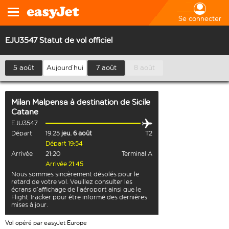
Se connecter
EJU3547 Statut de vol officiel
5 août
Aujourd’hui
7 août
8 août
Milan Malpensa
à destination de
Sicile
Catane
EJU3547
Départ
19:25
jeu. 6 août
T2
Départ 19:54
Arrivée
21:20
Terminal A
Arrivée 21:45
Nous sommes sincèrement désolés pour le
retard de votre vol. Veuillez consulter les
écrans d’affichage de l’aéroport ainsi que le
Flight Tracker pour être informé des dernières
mises à jour.
Vol opéré par easyJet Europe