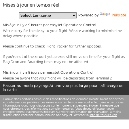
Mises à jour en temps réel
  Powered by 
Translate
Mis à jour il y a 9 heures par easyJet Operations Control
We're sorry for the delay to your flight. We are working to minimise the
delay where possible.
Please continue to check Flight Tracker for further updates.
If you're not at the airport yet, please still arrive on-time for your flight as
Bag Drop and Boarding times may not be affected.
Mis à jour il y a 8 jours par easyJet Operations Control
Please be aware that your flight will be departing from Terminal 2
Passer au mode paysage/à une vue plus large pour l’affichage de
la carte.
Il arrive dans certains cas que des modifications de dernière minute soient apportées
aux informations publiées. Les mises à jour en temps réel sont effectuées à partir des
informations dont nous disposons sur le moment et peuvent évoluer à mesure que
nous obtenons des informations complémentaires. Vous devez effectuer votre
enregistrement aux horaires indiqués sur votre confirmation de réservation, à moins
d’instruction contraire communiquée par easyJet. Afficher la
liste de tous les vols
.