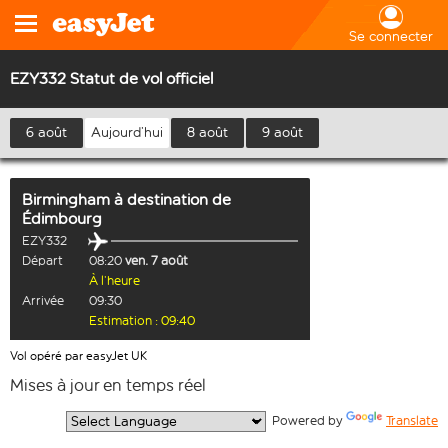
Se connecter
EZY332 Statut de vol officiel
6 août
Aujourd’hui
8 août
9 août
Birmingham
à destination de
Édimbourg
EZY332
Départ
08:20
ven. 7 août
À l’heure
Arrivée
09:30
Estimation : 09:40
Vol opéré par easyJet UK
Mises à jour en temps réel
  Powered by 
Translate