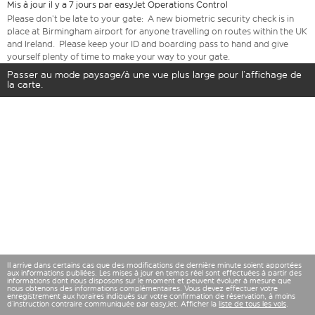
Mis à jour il y a 7 jours par easyJet Operations Control
Please don’t be late to your gate: A new biometric security check is in
place at Birmingham airport for anyone travelling on routes within the UK
and Ireland. Please keep your ID and boarding pass to hand and give
yourself plenty of time to make your way to your gate.
Passer au mode paysage/à une vue plus large pour l’affichage de
la carte.
Il arrive dans certains cas que des modifications de dernière minute soient apportées
aux informations publiées. Les mises à jour en temps réel sont effectuées à partir des
informations dont nous disposons sur le moment et peuvent évoluer à mesure que
nous obtenons des informations complémentaires. Vous devez effectuer votre
enregistrement aux horaires indiqués sur votre confirmation de réservation, à moins
d’instruction contraire communiquée par easyJet. Afficher la
liste de tous les vols
.