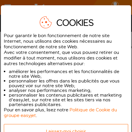
Se connecter
COOKIES
Centre d'aide aux perturbations
Pour garantir le bon fonctionnement de notre site
Vos options
Internet, nous utilisons des cookies nécessaires au
fonctionnement de notre site Web.
Avec votre consentement, que vous pouvez retirer ou
Informations supplémentaires
modifier à tout moment, nous utilisons des cookies et
autres technologies alternatives pour:
Veuillez contacter votre agent de voyage qui pourra vous aider
améliorer les performances et les fonctionnalités de
avec vos projets de voyage. Vous pouvez également choisir de
notre site Web;
personnaliser les offres dans les publicités que vous
gérer vos vols easyJet directement depuis Vos réservations. Si
pouvez voir sur notre site Web;
vous avez encore besoin d’assistance ou que votre agent ne peut
analyser nos performances marketing;
pas vous aider, veuillez contacter notre service clientèle. Pensez à
personnaliser les contenus publicitaires et marketing
d'easyJet, sur notre site et les sites tiers via nos
informer votre agent de voyage ou votre organisateur de voyages
partenaires publicitaires.
de toute modification que vous effectuez.
Pour en savoir plus, lisez notre
Politique de Cookie du
groupe easyjet
.
Si vous avez réservé d’autres services liés à votre voyage qui
devront être modifiés, tels qu’un hôtel, une navette ou une
Laissez-moi choisir