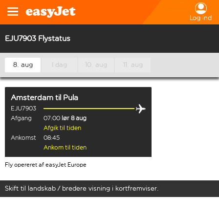
Log ind
EJU7903 Flystatus
8. aug
I dag
10. aug
11. aug
Amsterdam
til
Pula
EJU7903
Afgang
07:00
lør 8 aug
Afgik til tiden
Ankomst
08:45
Ankom til tiden
Fly opereret af easyJet Europe
Skift til landskab / bredere visning i kortfremviser.