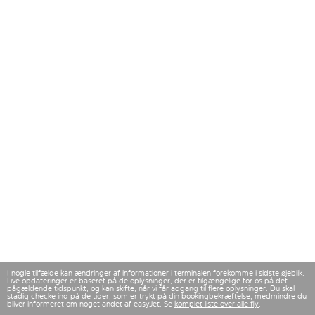
I nogle tilfælde kan ændringer af informationer i terminalen forekomme i sidste øjeblik.
Live opdateringer er baseret på de oplysninger, der er tilgængelige for os på det
pågældende tidspunkt, og kan skifte, når vi får adgang til flere oplysninger. Du skal
stadig checke ind på de tider, som er trykt på din bookingbekræftelse, medmindre du
bliver informeret om noget andet af easyJet. Se
komplet liste over alle fly
.