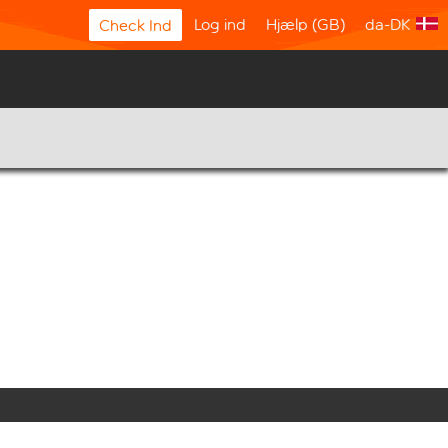
Log ind
Hjælp (GB)
da-DK
Check Ind