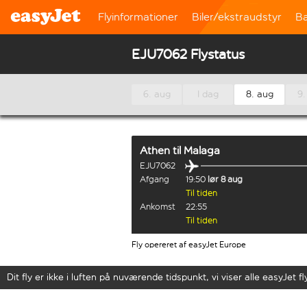
Flyinformationer
Biler/ekstraudstyr
B
EJU7062 Flystatus
6. aug
I dag
8. aug
9.
Athen
til
Malaga
EJU7062
Afgang
19:50
lør 8 aug
Til tiden
Ankomst
22:55
Til tiden
Fly opereret af easyJet Europe
Dit fly er ikke i luften på nuværende tidspunkt, vi viser alle easyJet fl