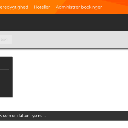
æredygtighed
Hoteller
Administrer bookinger
 aug
y, som er i luften lige nu …