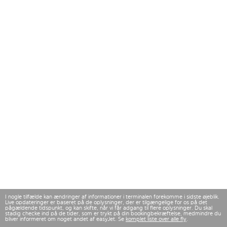
I nogle tilfælde kan ændringer af informationer i terminalen forekomme i sidste øjeblik.
Live opdateringer er baseret på de oplysninger, der er tilgængelige for os på det
pågældende tidspunkt, og kan skifte, når vi får adgang til flere oplysninger. Du skal
stadig checke ind på de tider, som er trykt på din bookingbekræftelse, medmindre du
bliver informeret om noget andet af easyJet. Se
komplet liste over alle fly
.