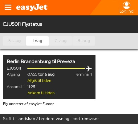
Log ind
EJU5011 Flystatus
5. aug
I dag
7. aug
8. aug
Berlin Brandenburg
til
Preveza
EJU5011
Afgang
07:55
tor 6 aug
Terminal 1
Afgik til tiden
Ankomst
11:25
Ankom til tiden
Fly opereret af easyJet Europe
Skift til landskab / bredere visning i kortfremviser.