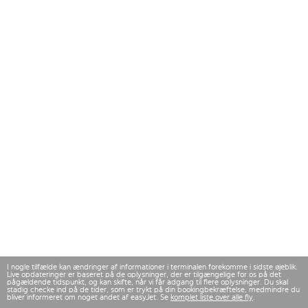
I nogle tilfælde kan ændringer af informationer i terminalen forekomme i sidste øjeblik.
Live opdateringer er baseret på de oplysninger, der er tilgængelige for os på det
pågældende tidspunkt, og kan skifte, når vi får adgang til flere oplysninger. Du skal
stadig checke ind på de tider, som er trykt på din bookingbekræftelse, medmindre du
bliver informeret om noget andet af easyJet. Se
komplet liste over alle fly
.