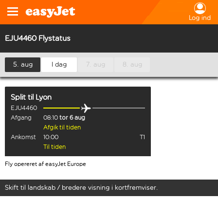
Log ind
EJU4460 Flystatus
5. aug
I dag
7. aug
8. aug
Split
til
Lyon
EJU4460
Afgang
08:10
tor 6 aug
Afgik til tiden
Ankomst
10:00
T1
Til tiden
Fly opereret af easyJet Europe
Skift til landskab / bredere visning i kortfremviser.