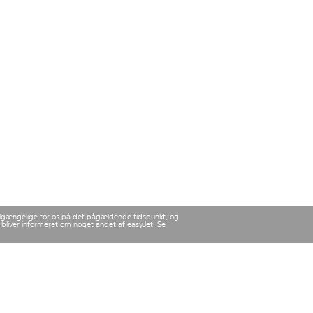
 tilgængelige for os på det pågældende tidspunkt, og
u bliver informeret om noget andet af easyJet. Se