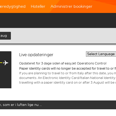
æredygtighed
Hoteller
Administrer bookinger
 aug
Live opdateringer
Opdateret for 3 dage siden af easyJet Operations Control
Paper identity cards will no longer be accepted for travel to or 
If you are planning to travel to or from Italy after this date, you
documents: An Electronic Identity Card/Italian National Identit
travelling with a paper identity card on or after 3 August will b
y, som er i luften lige nu …