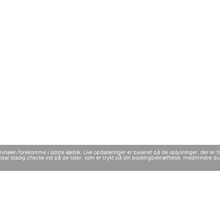
rminalen forekomme i sidste øjeblik. Live opdateringer er baseret på de oplysninger, der er
 Du skal stadig checke ind på de tider, som er trykt på din bookingbekræftelse, medmindre d