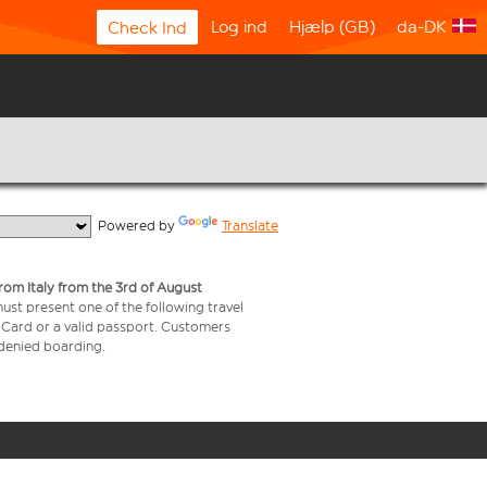
Log ind
Hjælp (GB)
da-DK
Check Ind
  Powered by 
Translate
from Italy from the 3rd of August
 must present one of the following travel
y Card or a valid passport. Customers
e denied boarding.