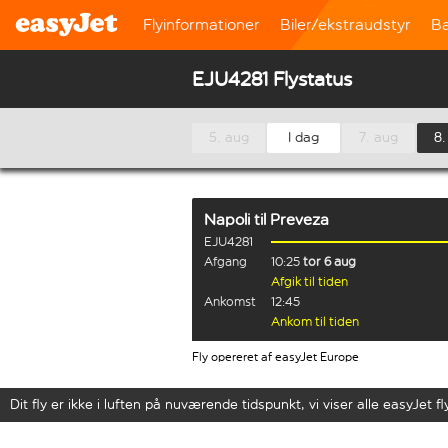
Flyinformationer
Biler/ekstraudstyr
B
EJU4281 Flystatus
5. aug
I dag
7. aug
8.
Napoli
til
Preveza
EJU4281
Afgang
10:25
tor 6 aug
Afgik til tiden
Ankomst
12:45
Ankom til tiden
Fly opereret af easyJet Europe
Dit fly er ikke i luften på nuværende tidspunkt, vi viser alle easyJet fl