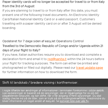
Paper identity cards will no longer be accepted for travel to or from Italy
from the 3rd of August
If you are planning to travel to or from Italy after this date, you must
present one of the following travel documents: An Electronic Identity
Card/Italian National Identity Card or a valid passport. Customers
travelling with a paper identity card on or after 3 August will be denied
boarding.
Opdateret for 7 dage siden af easyJet Operations Control
Travelled to the Democratic Republic of Congo and/or Uganda within 21
days of your flight to Italy?
If you have, Italian authorities require you to download and complete a
declaration form and email it to
rpd@sanita.it
within the 24 hours before
your flight for tracking purposes. The form can either be printed and
photographed or filled out digitally. Please read our
travel update page
for further information on how to download the form.
Skift til landskab / bredere visning i kortfremviser.
I nogle tilfælde kan ændringer af informationer i terminalen forekomme i sidste øjeblik.
Live opdateringer er baseret på de oplysninger, der er tilgængelige for os på det
pågældende tidspunkt, og kan skifte, når vi får adgang til flere oplysninger. Du skal
stadig checke ind på de tider, som er trykt på din bookingbekræftelse, medmindre du
bliver informeret om noget andet af easyJet. Se
komplet liste over alle fly
.