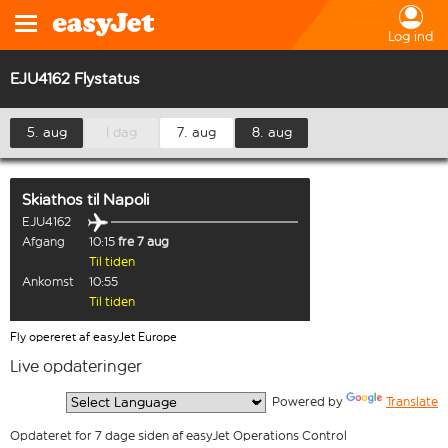
Log ind
EJU4162 Flystatus
5. aug
I dag
7. aug
8. aug
Skiathos
til
Napoli
EJU4162
Afgang
10:15
fre 7 aug
Til tiden
Ankomst
10:55
Til tiden
Fly opereret af easyJet Europe
Live opdateringer
  Powered by 
Translate
Opdateret for 7 dage siden af easyJet Operations Control