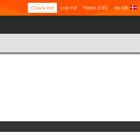
Log ind
Hjælp (GB)
da-DK
Check Ind