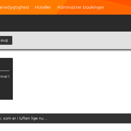
æredygtighed
Hoteller
Administrer bookinger
 aug
inal 1
y, som er i luften lige nu …