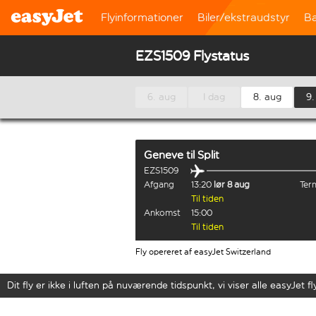
Flyinformationer
Biler/ekstraudstyr
B
EZS1509 Flystatus
6. aug
I dag
8. aug
9.
Geneve
til
Split
EZS1509
Afgang
13:20
lør 8 aug
Term
Til tiden
Ankomst
15:00
Til tiden
Fly opereret af easyJet Switzerland
Dit fly er ikke i luften på nuværende tidspunkt, vi viser alle easyJet fl