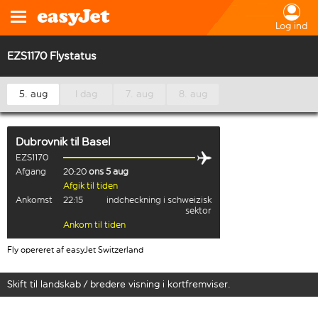
Log ind
EZS1170 Flystatus
5. aug
I dag
7. aug
8. aug
Dubrovnik
til
Basel
EZS1170
Afgang
20:20
ons 5 aug
Afgik til tiden
Ankomst
22:15
indcheckning i schweizisk
sektor
Ankom til tiden
Fly opereret af easyJet Switzerland
Skift til landskab / bredere visning i kortfremviser.