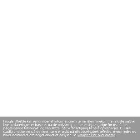
I nogle tilfælde kan ændringer af informationer i terminalen forekomme i sidste øjeblik.
Live opdateringer er baseret på de oplysninger, der er tilgængelige for os på det
pågældende tidspunkt, og kan skifte, når vi får adgang til flere oplysninger. Du skal
stadig checke ind på de tider, som er trykt på din bookingbekræftelse, medmindre du
bliver informeret om noget andet af easyJet. Se
komplet liste over alle fly
.