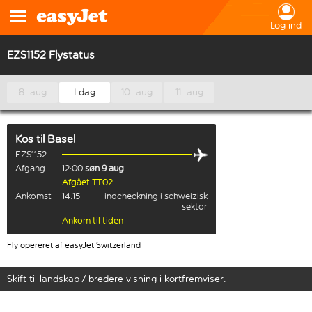
Log ind
EZS1152 Flystatus
8. aug
I dag
10. aug
11. aug
Kos
til
Basel
EZS1152
Afgang
12:00
søn 9 aug
Afgået TT:02
Ankomst
14:15
indcheckning i schweizisk
sektor
Ankom til tiden
Fly opereret af easyJet Switzerland
Skift til landskab / bredere visning i kortfremviser.