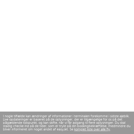
I nogle tilfælde kan ændringer af informationer i terminalen forekomme i sidste øjeblik.
Live opdateringer er baseret på de oplysninger, der er tilgængelige for os på det
pågældende tidspunkt, og kan skifte, når vi får adgang til flere oplysninger. Du skal
stadig checke ind på de tider, som er trykt på din bookingbekræftelse, medmindre du
bliver informeret om noget andet af easyJet. Se
komplet liste over alle fly
.