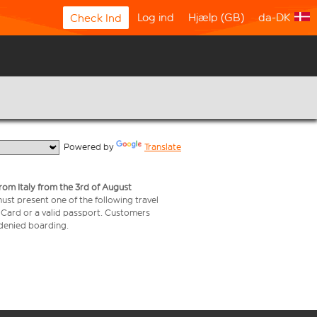
Log ind
Hjælp (GB)
da-DK
Check Ind
  Powered by 
Translate
from Italy from the 3rd of August
 must present one of the following travel
y Card or a valid passport. Customers
e denied boarding.