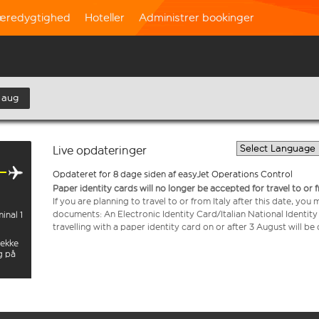
æredygtighed
Hoteller
Administrer bookinger
. aug
Live opdateringer
Opdateret for 8 dage siden af easyJet Operations Control
Paper identity cards will no longer be accepted for travel to or 
If you are planning to travel to or from Italy after this date, you
documents: An Electronic Identity Card/Italian National Identit
inal 1
travelling with a paper identity card on or after 3 August will b
jekke
g på