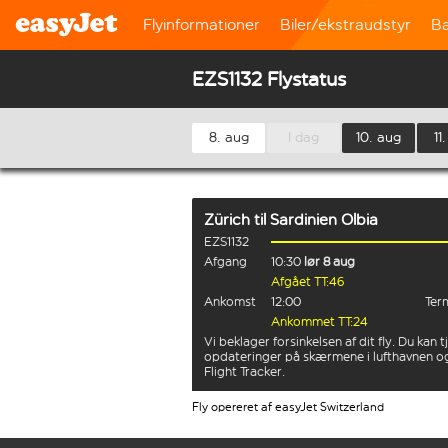
Flyinformationer
Biler/ekstraudstyr
B
EZS1132 Flystatus
8. aug
I dag
10. aug
11
Zürich
til
Sardinien Olbia
EZS1132
Afgang
10:30
lør 8 aug
Afgået TT:46
Ankomst
12:00
Term
Ankommet TT:24
Vi beklager forsinkelsen af dit fly. Du kan t
opdateringer på skærmene i lufthavnen o
Flight Tracker.
Fly opereret af easyJet Switzerland