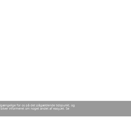
 tilgængelige for os på det pågældende tidspunkt, og
u bliver informeret om noget andet af easyJet. Se