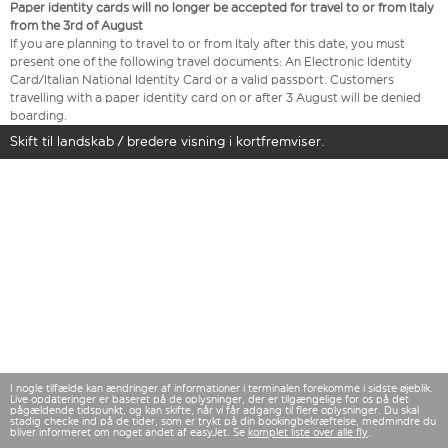
Paper identity cards will no longer be accepted for travel to or from Italy
from the 3rd of August
If you are planning to travel to or from Italy after this date, you must
present one of the following travel documents: An Electronic Identity
Card/Italian National Identity Card or a valid passport. Customers
travelling with a paper identity card on or after 3 August will be denied
boarding.
Skift til landskab / bredere visning i kortfremviser.
I nogle tilfælde kan ændringer af informationer i terminalen forekomme i sidste øjeblik.
Live opdateringer er baseret på de oplysninger, der er tilgængelige for os på det
pågældende tidspunkt, og kan skifte, når vi får adgang til flere oplysninger. Du skal
stadig checke ind på de tider, som er trykt på din bookingbekræftelse, medmindre du
bliver informeret om noget andet af easyJet. Se
komplet liste over alle fly
.