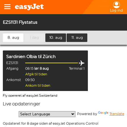
Log ind
EZS1131 Flystatus
8. aug
I dag
10. aug
11. aug
Sardinien Olbia
til
Zürich
EZS1131
Afgang
08:15
lør 8 aug
Terminal 1
Afgik til tiden
Ankomst
09:50
Ankom til tiden
Fly opereret af easyJet Switzerland
Live opdateringer
  Powered by 
Translate
Opdateret for 8 dage siden af easyJet Operations Control