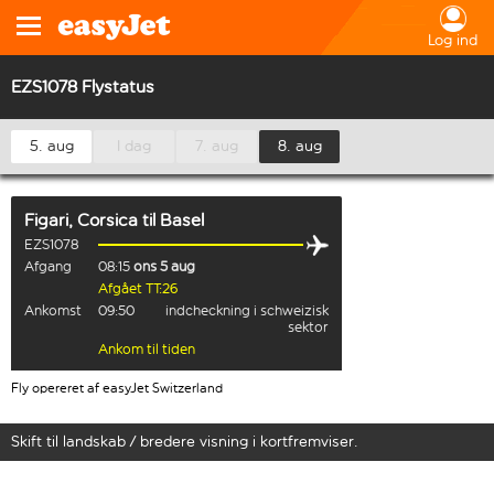
Log ind
EZS1078 Flystatus
5. aug
I dag
7. aug
8. aug
Figari, Corsica
til
Basel
EZS1078
Afgang
08:15
ons 5 aug
Afgået TT:26
Ankomst
09:50
indcheckning i schweizisk
sektor
Ankom til tiden
Fly opereret af easyJet Switzerland
Skift til landskab / bredere visning i kortfremviser.