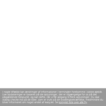
I nogle tilfælde kan ændringer af informationer i terminalen forekomme i sidste øjeblik.
Live opdateringer er baseret på de oplysninger, der er tilgængelige for os på det
pågældende tidspunkt, og kan skifte, når vi får adgang til flere oplysninger. Du skal
stadig checke ind på de tider, som er trykt på din bookingbekræftelse, medmindre du
bliver informeret om noget andet af easyJet. Se
komplet liste over alle fly
.