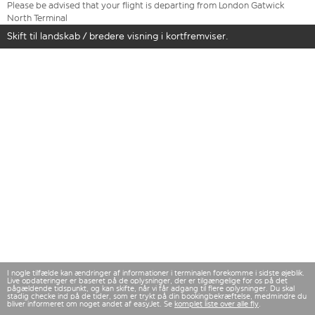
Please be advised that your flight is departing from London Gatwick
North Terminal
Skift til landskab / bredere visning i kortfremviser.
I nogle tilfælde kan ændringer af informationer i terminalen forekomme i sidste øjeblik.
Live opdateringer er baseret på de oplysninger, der er tilgængelige for os på det
pågældende tidspunkt, og kan skifte, når vi får adgang til flere oplysninger. Du skal
stadig checke ind på de tider, som er trykt på din bookingbekræftelse, medmindre du
bliver informeret om noget andet af easyJet. Se
komplet liste over alle fly
.