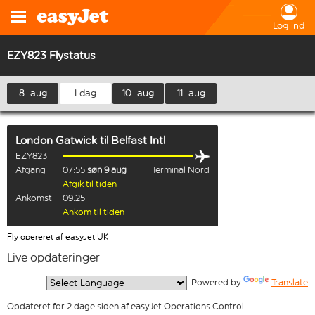
Log ind
EZY823 Flystatus
8. aug
I dag
10. aug
11. aug
London Gatwick
til
Belfast Intl
EZY823
Afgang
07:55
søn 9 aug
Terminal Nord
Afgik til tiden
Ankomst
09:25
Ankom til tiden
Fly opereret af easyJet UK
Live opdateringer
  Powered by 
Translate
Opdateret for 2 dage siden af easyJet Operations Control