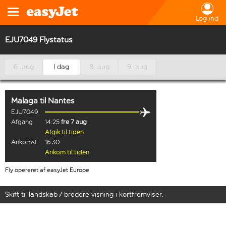
Log ind
EJU7049 Flystatus
6. aug
I dag
8. aug
9. aug
Malaga
til
Nantes
EJU7049
Afgang
14:25
fre 7 aug
Afgik til tiden
Ankomst
16:30
Ankom til tiden
Fly opereret af easyJet Europe
Skift til landskab / bredere visning i kortfremviser.