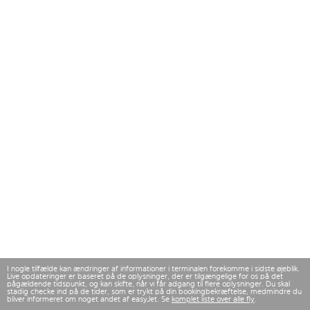
I nogle tilfælde kan ændringer af informationer i terminalen forekomme i sidste øjeblik.
Live opdateringer er baseret på de oplysninger, der er tilgængelige for os på det
pågældende tidspunkt, og kan skifte, når vi får adgang til flere oplysninger. Du skal
stadig checke ind på de tider, som er trykt på din bookingbekræftelse, medmindre du
bliver informeret om noget andet af easyJet. Se
komplet liste over alle fly
.