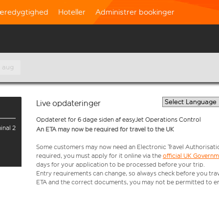
æredygtighed
Hoteller
Administrer bookinger
. aug
Live opdateringer
Opdateret for 6 dage siden af easyJet Operations Control
inal 2
An ETA may now be required for travel to the UK
Some customers may now need an Electronic Travel Authorisation (
required, you must apply for it online via the
official UK Govern
days for your application to be processed before your trip.
Entry requirements can change, so always check before you travel.
ETA and the correct documents, you may not be permitted to en