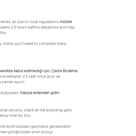
desks, as due to local regulations
mobile
 opens 2.5 hours before departure and may
this.
ity check you’ll need to complete there
üvenlikte kabul edilmediği için
,
Çanta Bırakma
ma kalkıştan 2.5 saat önce açılır ve
a zaman ayırın.
olduğundan,
Kapıya erkenden gidin
.
onal security check at the boarding gate
low time for this.
venlik kontrolünden geçmeniz gerekecektir.
erken gittiğinizden emin olunuz.