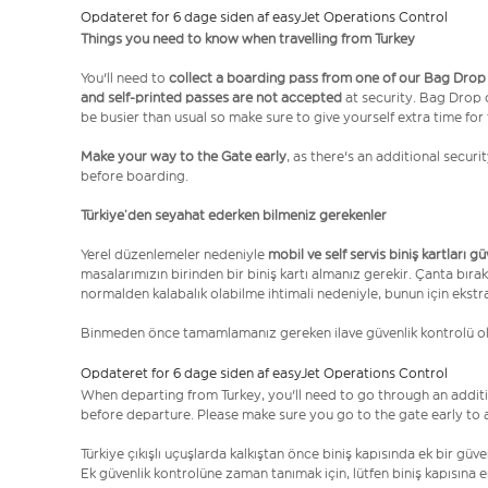
Opdateret for 6 dage siden af easyJet Operations Control
Things you need to know when travelling from Turkey
You'll need to
collect a boarding pass from one of our Bag Drop
and self-printed passes are not accepted
at security. Bag Drop
be busier than usual so make sure to give yourself extra time for 
Make your way to the Gate early
, as there's an additional secur
before boarding.
Türkiye’den seyahat ederken bilmeniz gerekenler
Yerel düzenlemeler nedeniyle
mobil ve self servis biniş kartları g
masalarımızın birinden bir biniş kartı almanız gerekir. Çanta bırak
normalden kalabalık olabilme ihtimali nedeniyle, bunun için ekstr
Binmeden önce tamamlamanız gereken ilave güvenlik kontrolü 
Opdateret for 6 dage siden af easyJet Operations Control
When departing from Turkey, you'll need to go through an additi
before departure. Please make sure you go to the gate early to al
Türkiye çıkışlı uçuşlarda kalkıştan önce biniş kapısında ek bir gü
Ek güvenlik kontrolüne zaman tanımak için, lütfen biniş kapısına 