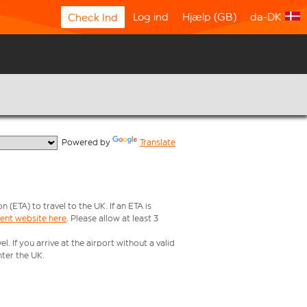
Log ind
Hjælp (GB)
da-DK
Check Ind
  Powered by 
Translate
ETA) to travel to the UK. If an ETA is
ment website here
. Please allow at least 3
 If you arrive at the airport without a valid
ter the UK.