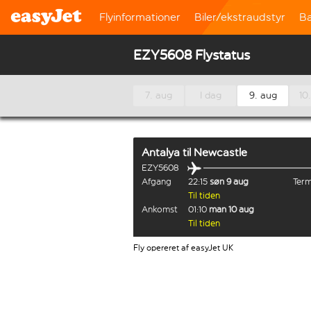
Flyinformationer
Biler/ekstraudstyr
B
EZY5608 Flystatus
7. aug
I dag
9. aug
10
Antalya
til
Newcastle
EZY5608
Afgang
22:15
søn 9 aug
Term
Til tiden
Ankomst
01:10
man 10 aug
Til tiden
Fly opereret af easyJet UK