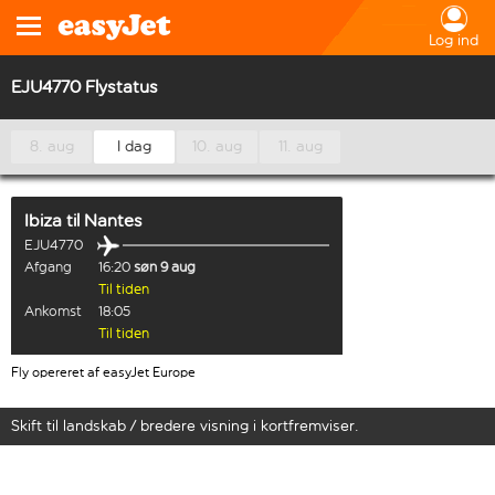
Log ind
EJU4770 Flystatus
8. aug
I dag
10. aug
11. aug
Ibiza
til
Nantes
EJU4770
Afgang
16:20
søn 9 aug
Til tiden
Ankomst
18:05
Til tiden
Fly opereret af easyJet Europe
Skift til landskab / bredere visning i kortfremviser.