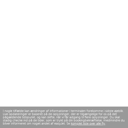
I nogle tilfælde kan ændringer af informationer i terminalen forekomme i sidste øjeblik.
Live opdateringer er baseret på de oplysninger, der er tilgængelige for os på det
pågældende tidspunkt, og kan skifte, når vi får adgang til flere oplysninger. Du skal
stadig checke ind på de tider, som er trykt på din bookingbekræftelse, medmindre du
bliver informeret om noget andet af easyJet. Se
komplet liste over alle fly
.