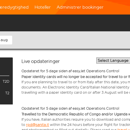
æredygtighed
Hoteller
Administrer bookinger
 aug
Live opdateringer
Opdateret for 5 dage siden af easyJet Operations Control
Paper identity cards will no longer be accepted for travel to or 
T2D
If you are planning to travel to or from Italy after this date, you
documents: An Electronic Identity Card/Italian National Identit
travelling with a paper identity card on or after 3 August will b
T2
Opdateret for 5 dage siden af easyJet Operations Control
Travelled to the Democratic Republic of Congo and/or Uganda with
If you have, Italian authorities require you to download and com
to
rpd@sanita.it
within the 24 hours before your flight for track
and photographed or filled out digitally. Please read our
travel