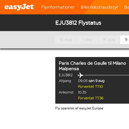
Flyinformationer
Biler/ekstraudstyr
B
EJU3812 Flystatus
6. aug
I dag
8. aug
9.
Paris Charles de Gaulle
til
Milano
Malpensa
EJU3812
Afgang
09:05
søn 9 aug
Forventet TT:10
Ankomst
10:35
Forventet TT:36
Fly opereret af easyJet Europe