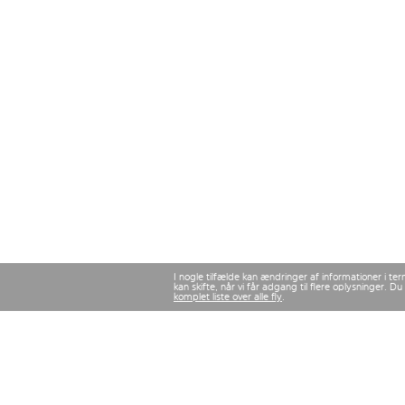
I nogle tilfælde kan ændringer af informationer i te
kan skifte, når vi får adgang til flere oplysninger.
komplet liste over alle fly
.