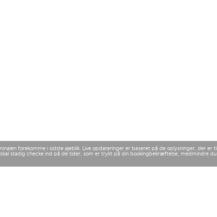
rminalen forekomme i sidste øjeblik. Live opdateringer er baseret på de oplysninger, der er
 Du skal stadig checke ind på de tider, som er trykt på din bookingbekræftelse, medmindre d