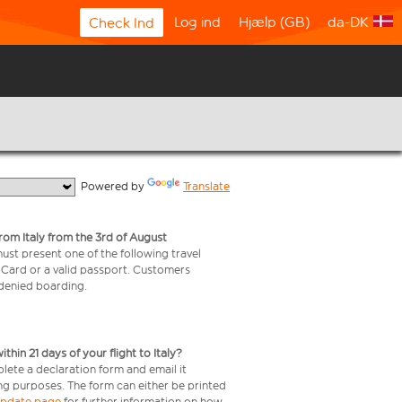
Log ind
Hjælp (GB)
da-DK
Check Ind
  Powered by 
Translate
from Italy from the 3rd of August
 must present one of the following travel
y Card or a valid passport. Customers
e denied boarding.
in 21 days of your flight to Italy?
plete a declaration form and email it
ing purposes. The form can either be printed
 update page
for further information on how