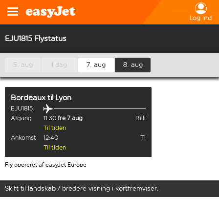
Log ind
EJU1815 Flystatus
5. aug
I dag
7. aug
8. aug
Bordeaux
til
Lyon
EJU1815
Afgang
11:30
fre 7 aug
Billi
Til tiden
Ankomst
12:40
T1
Til tiden
Fly opereret af easyJet Europe
Skift til landskab / bredere visning i kortfremviser.