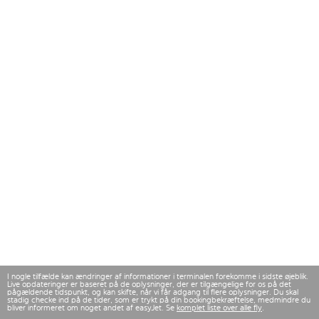
I nogle tilfælde kan ændringer af informationer i terminalen forekomme i sidste øjeblik.
Live opdateringer er baseret på de oplysninger, der er tilgængelige for os på det
pågældende tidspunkt, og kan skifte, når vi får adgang til flere oplysninger. Du skal
stadig checke ind på de tider, som er trykt på din bookingbekræftelse, medmindre du
bliver informeret om noget andet af easyJet. Se
komplet liste over alle fly
.