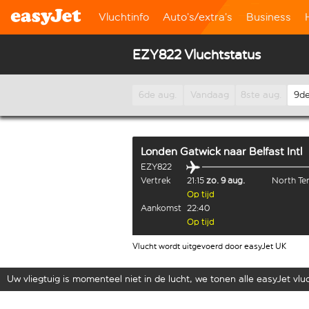
Vluchtinfo
Auto’s/extra’s
Business
EZY822 Vluchtstatus
6de aug.
Vandaag
8ste aug.
9de
Londen Gatwick
naar
Belfast Intl
EZY822
Vertrek
21:15
zo. 9 aug.
North Te
Op tijd
Aankomst
22:40
Op tijd
Vlucht wordt uitgevoerd door easyJet UK
Uw vliegtuig is momenteel niet in de lucht, we tonen alle easyJet vluch