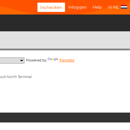
Inloggen
Help
nl-NL
Inchecken
  Powered by 
Translate
wick North Terminal