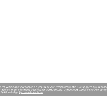
ment wijzigingen voordoen in de weergegeven terminalinformatie. Live updates zijn gebase
 aan ons meer informatie beschikbaar wordt gesteld. U moet nog steeds inchecken op de 
 Bekijk volledige
lijst van alle vluchten.