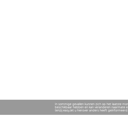
In sommige gevallen kunnen zich op het laatste mo
beschikbaar hebben en kan veranderen naarmate er
tenzij easyJet u hierover anders heeft geïnformeerd.