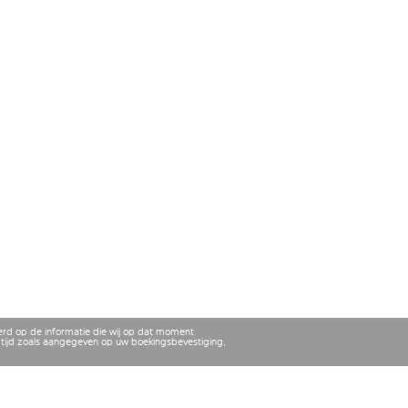
erd op de informatie die wij op dat moment
tijd zoals aangegeven op uw boekingsbevestiging,