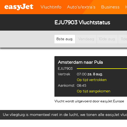
Vluchtinfo
Auto’s/extra’s
Business
EJU7903 Vluchtstatus
8ste aug.
Vandaag
10de aug.
11d
Amsterdam
naar
Pula
EJU7903
Vertrek
07:00
za. 8 aug.
Op tijd vertrokken
Aankomst
08:45
Op tijd aangekomen
Vlucht wordt uitgevoerd door easyJet Europe
Uw vliegtuig is momenteel niet in de lucht, we tonen alle easyJet vluch