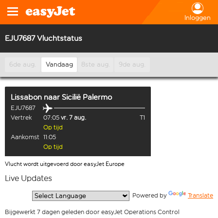
Inloggen
EJU7687 Vluchtstatus
6de aug.
Vandaag
8ste aug.
9de aug.
Lissabon
naar
Sicilië Palermo
EJU7687
Vertrek
07:05
vr. 7 aug.
T1
Op tijd
Aankomst
11:05
Op tijd
Vlucht wordt uitgevoerd door easyJet Europe
Live Updates
  Powered by 
Translate
Bijgewerkt 7 dagen geleden door easyJet Operations Control