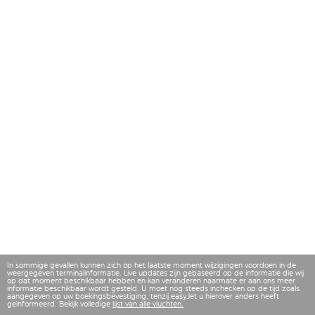
In sommige gevallen kunnen zich op het laatste moment wijzigingen voordoen in de
weergegeven terminalinformatie. Live updates zijn gebaseerd op de informatie die wij
op dat moment beschikbaar hebben en kan veranderen naarmate er aan ons meer
informatie beschikbaar wordt gesteld. U moet nog steeds inchecken op de tijd zoals
aangegeven op uw boekingsbevestiging, tenzij easyJet u hierover anders heeft
geïnformeerd. Bekijk volledige
lijst van alle vluchten.