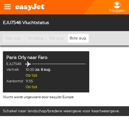
Inloggen
EJU7546 Vluchtstatus
5de aug.
Vandaag
7de aug.
8ste aug.
Paris Orly
naar
Faro
EJU7546
Vertrek
10:20
za. 8 aug.
Op tijd
Aankomst
11:55
Op tijd
Vlucht wordt uitgevoerd door easyJet Europe
Schakel naar landschap/bredere weergave voor kaartweergave.