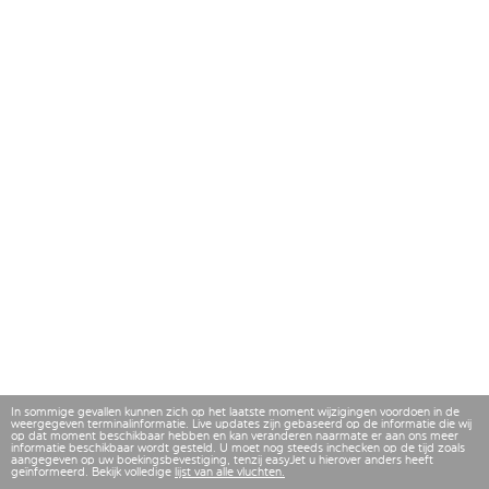
In sommige gevallen kunnen zich op het laatste moment wijzigingen voordoen in de
weergegeven terminalinformatie. Live updates zijn gebaseerd op de informatie die wij
op dat moment beschikbaar hebben en kan veranderen naarmate er aan ons meer
informatie beschikbaar wordt gesteld. U moet nog steeds inchecken op de tijd zoals
aangegeven op uw boekingsbevestiging, tenzij easyJet u hierover anders heeft
geïnformeerd. Bekijk volledige
lijst van alle vluchten.