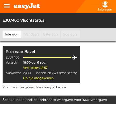
Inloggen
EJU7460 Vluchtstatus
6de aug.
Vandaag
8ste aug.
9de aug.
Pula
naar
Bazel
EJU7460
Vertrek
18:50
do. 6 aug.
Vertrokken 18:57
Aankomst
20:10
inchecken Zwitserse sector
Op tijd aangekomen
Vlucht wordt uitgevoerd door easyJet Europe
Schakel naar landschap/bredere weergave voor kaartweergave.